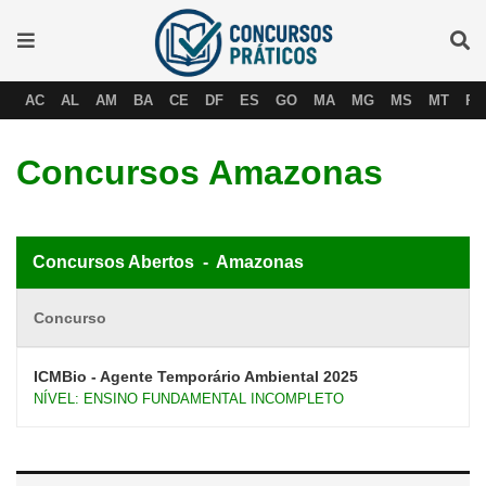
AC
AL
AM
BA
CE
DF
ES
GO
MA
MG
MS
MT
PA
Concursos Amazonas
Concursos Abertos - Amazonas
Concurso
ICMBio - Agente Temporário Ambiental 2025
NÍVEL: ENSINO FUNDAMENTAL INCOMPLETO