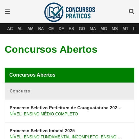
AC
AL
AM
BA
CE
DF
ES
GO
MA
MG
MS
MT
PA
Concursos Abertos
Concursos Abertos
Concurso
Processo Seletivo Prefeitura de Caraguatatuba 2025
NÍVEL: ENSINO MÉDIO COMPLETO
– Professores de Educação Física e Formadores
Esportivos
Processo Seletivo Itaberá 2025
NÍVEL: ENSINO FUNDAMENTAL INCOMPLETO, ENSINO