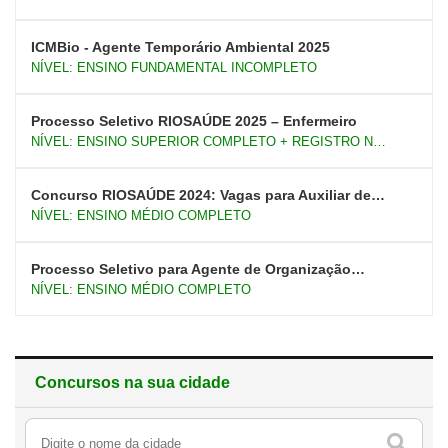
MÉDIO E ENSINO SUPERIOR
ICMBio - Agente Temporário Ambiental 2025
NÍVEL: ENSINO FUNDAMENTAL INCOMPLETO
Processo Seletivo RIOSAÚDE 2025 – Enfermeiro
NÍVEL: ENSINO SUPERIOR COMPLETO + REGISTRO NO
COREN
Concurso RIOSAÚDE 2024: Vagas para Auxiliar de
NÍVEL: ENSINO MÉDIO COMPLETO
Suprimentos e Técnico de Farmácia – Salários de
até R$ 1.928,62!
Processo Seletivo para Agente de Organização
NÍVEL: ENSINO MÉDIO COMPLETO
Escolar – Diretoria de Ensino Leste 5
Concursos na sua cidade