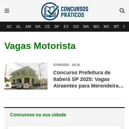
AC
AL
AM
BA
CE
DF
ES
GO
MA
MG
MS
MT
PA
Vagas Motorista
07/04/2025 - 19:10
Concurso Prefeitura de
Itaberá SP 2025: Vagas
Atraentes para Merendeira,
Motorista, Monitor e
Professor com Salários de
até R$ 3,6 Mil
Concursos na sua cidade